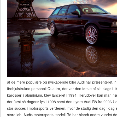
af de mere populære og nyskabende biler Audi har præsenteret, h
firehjulstrukne personbil Quattro, der var den første af sin slags i
karosseri i aluminium, blev lanceret i 1994. Herudover kan man
der først så dagens lys i 1998 samt den nyere Audi R8 fra 2006.Ud 
stor succes i motorsports verdenen, hvor de stadig den dag i dag 
store løb. Audis motorsports modell R8 har blandt andre vundet de